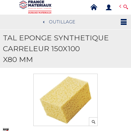
Open e-Commerce
Slogan Client
OUTILLAGE
Aller
au
TAL EPONGE SYNTHETIQUE
contenu
principal
CARRELEUR 150X100
X80 MM