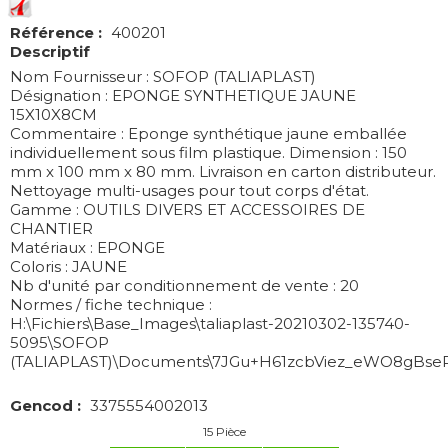
Référence :
400201
Descriptif
Nom Fournisseur : SOFOP (TALIAPLAST)
Désignation : EPONGE SYNTHETIQUE JAUNE
15X10X8CM
Commentaire : Eponge synthétique jaune emballée
individuellement sous film plastique. Dimension : 150
mm x 100 mm x 80 mm. Livraison en carton distributeur.
Nettoyage multi-usages pour tout corps d'état.
Gamme : OUTILS DIVERS ET ACCESSOIRES DE
CHANTIER
Matériaux : EPONGE
Coloris : JAUNE
Nb d'unité par conditionnement de vente : 20
Normes / fiche technique :
H:\Fichiers\Base_Images\taliaplast-20210302-135740-
5095\SOFOP
(TALIAPLAST)\Documents\7JGu+H61zcbViez_eWO8gBseR
Gencod :
3375554002013
15
Pièce