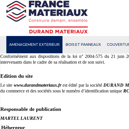
Open e-Commerce
Slogan Client
AMENAGEMENT EXTERIEUR
BOIS ET PANNEAUX
COUVERTU
Aller
Conformément aux dispositions de la loi n° 2004-575 du 21 juin 200
au
intervenants dans le cadre de sa réalisation et de son suivi.
contenu
principal
Edition du site
Le site
www.durandmateriaux.fr
est édité par la société
DURAND M
du commerce et des sociétés sous le numéro d’identification unique
RC
Responsable de publication
MARTEL LAURENT
Hébergeur