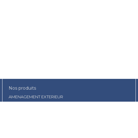
Nos produits
AMENAGEMENT EXTERIEUR
BOIS ET PANNEAUX
COUVERTURES
GROS OEUVRE
MATERIAUX ISOLANTS
BRICOLAGE ET OUTILLAGE