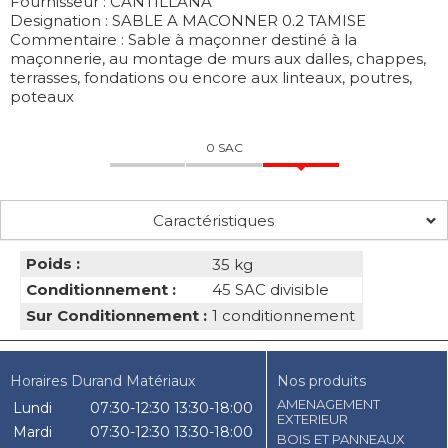
Fournisseur : CANTILLANA
Designation : SABLE A MACONNER 0.2 TAMISE
Commentaire : Sable à maçonner destiné à la
maçonnerie, au montage de murs aux dalles, chappes,
terrasses, fondations ou encore aux linteaux, poutres,
poteaux
0
SAC
Caractéristiques
Poids :
35 kg
Conditionnement :
45 SAC divisible
Sur Conditionnement :
1 conditionnement
Horaires Durand Matériaux
Nos produits
AMENAGEMENT
Lundi
07:30-12:30
13:30-18:00
EXTERIEUR
Mardi
07:30-12:30
13:30-18:00
BOIS ET PANNEAUX