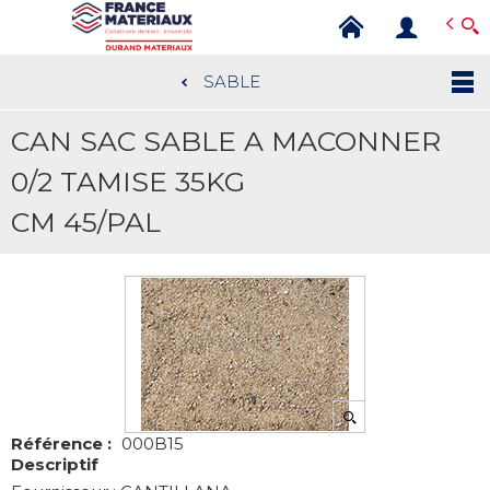
Open e-Commerce
Slogan Client
SABLE
Aller
au
CAN SAC SABLE A MACONNER
contenu
principal
0/2 TAMISE 35KG
CM 45/PAL
Référence :
000B15
Descriptif