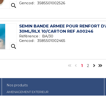
Gencod :
3585501002526
SEMIN BANDE ARMEE POUR RENFORT D
30ML/RLX 10/CARTON REF A00246
Référence :
BA/30
Gencod :
3585501002465
1
2
Nos produits
AMENAGEMENT EXTERIEUR
BOIS ET PANNEAUX
COUVERTURES