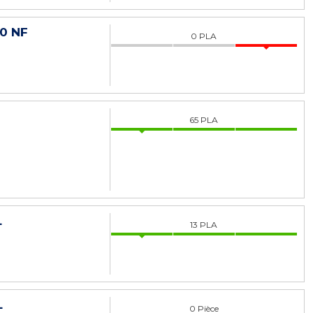
0 NF
0
PLA
65
PLA
L
13
PLA
L
0
Pièce