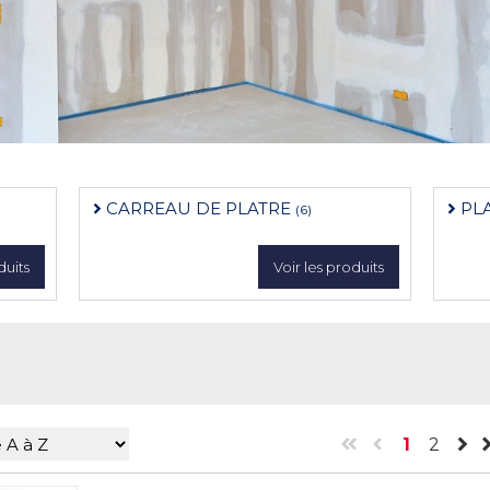
CARREAU DE PLATRE
PL
(6)
duits
Voir les produits
1
2