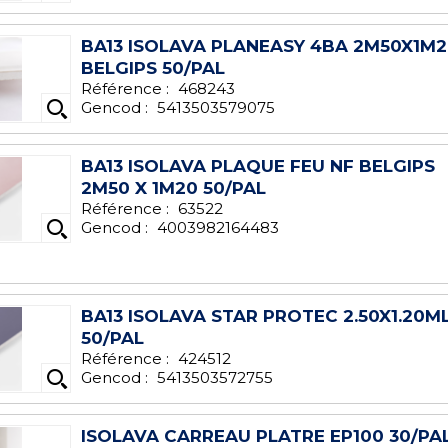
BA13 ISOLAVA PLANEASY 4BA 2M50X1M2
BELGIPS 50/PAL
Référence :
468243
Gencod :
5413503579075
BA13 ISOLAVA PLAQUE FEU NF BELGIPS
2M50 X 1M20 50/PAL
Référence :
63522
Gencod :
4003982164483
BA13 ISOLAVA STAR PROTEC 2.50X1.20M
50/PAL
Référence :
424512
Gencod :
5413503572755
ISOLAVA CARREAU PLATRE EP100 30/PA