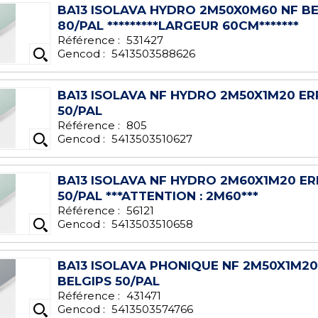
BA13 ISOLAVA HYDRO 2M50X0M60 NF BE
80/PAL *********LARGEUR 60CM*******
Référence :
531427
Gencod :
5413503588626
BA13 ISOLAVA NF HYDRO 2M50X1M20 ER
50/PAL
Référence :
805
Gencod :
5413503510627
BA13 ISOLAVA NF HYDRO 2M60X1M20 ER
50/PAL ***ATTENTION : 2M60***
Référence :
56121
Gencod :
5413503510658
BA13 ISOLAVA PHONIQUE NF 2M50X1M20
BELGIPS 50/PAL
Référence :
431471
Gencod :
5413503574766