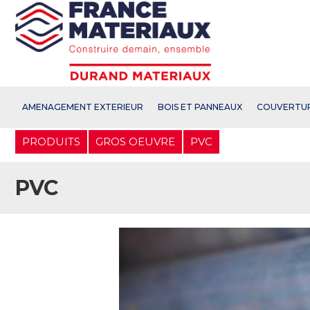
Open e-Commerce
Slogan Client
AMENAGEMENT EXTERIEUR
BOIS ET PANNEAUX
COUVERTU
Aller
PRODUITS
GROS OEUVRE
PVC
au
contenu
principal
PVC