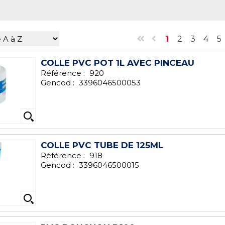
1
2
3
4
5
COLLE PVC POT 1L AVEC PINCEAU
Référence :
920
Gencod :
3396046500053
COLLE PVC TUBE DE 125ML
Référence :
918
Gencod :
3396046500015