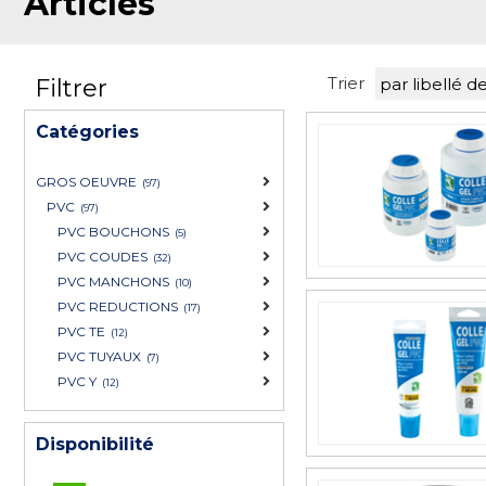
Articles
Trier
Filtrer
Catégories
GROS OEUVRE
(97)
PVC
(97)
PVC BOUCHONS
(5)
PVC COUDES
(32)
PVC MANCHONS
(10)
PVC REDUCTIONS
(17)
PVC TE
(12)
PVC TUYAUX
(7)
PVC Y
(12)
Disponibilité