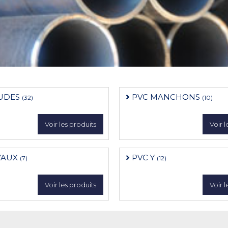
UDES
PVC MANCHONS
(32)
(10)
Voir les produits
Voir l
YAUX
PVC Y
(7)
(12)
Voir les produits
Voir l